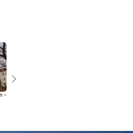
twy
194 km
ckich świątyń -
Szlak kościołów i kaplic -
LGD Gromnik