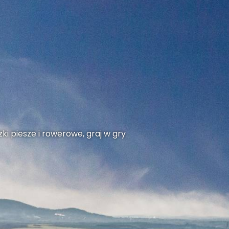
ki piesze i rowerowe, graj w gry