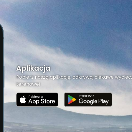
Aplikacja
Pobierz naszą aplikację, odkrywaj ciekawe wyciecz
terenowe!