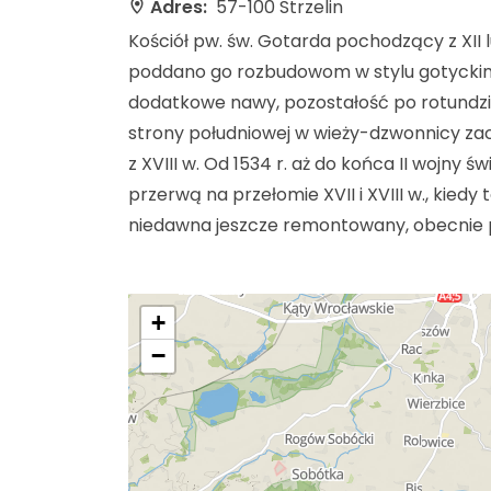
Adres:
57-100 Strzelin
Kościół pw. św. Gotarda pochodzący z XII l
poddano go rozbudowom w stylu gotyckim
dodatkowe nawy, pozostałość po rotundzi
strony południowej w wieży-dzwonnicy zac
z XVIII w. Od 1534 r. aż do końca II wojny 
przerwą na przełomie XVII i XVIII w., kiedy
niedawna jeszcze remontowany, obecnie peł
+
−