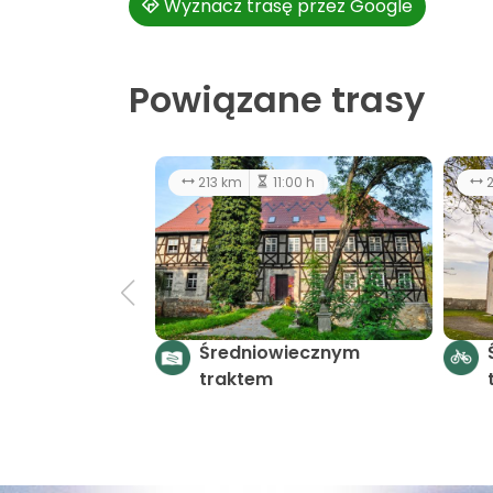
Wyznacz trasę przez Google
Powiązane trasy
213 km
11:00 h
27.1 km
3:00 h
łatw
Średniowiecznym
Średniowiecznym
traktem
traktem - LGD Grom