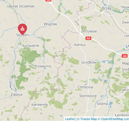
Leaflet
|
© Traseo Map
© OpenStreetMap cont