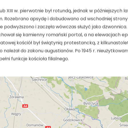
ub XIII w. pierwotnie był rotundą, jednak w późniejszych l
. Rozebrano apsydę i dobudowano od wschodniej strony
e podwyższono i zaczęła wówczas służyć jako dzwonnica.
hował się kamienny romański portal, a na elewacjach epi
światowej kościół był świątynią protestancką, z kilkunastole
 to należał do zakonu augustianów. Po 1945 r. nieużytkowan
ni funkcje kościoła filialnego.