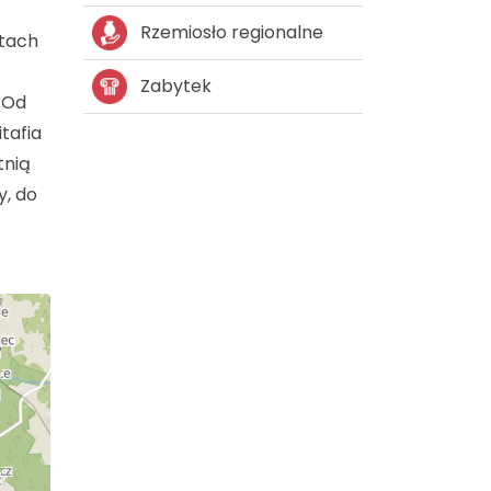
Rzemiosło regionalne
atach
Zabytek
 Od
tafia
tnią
y, do