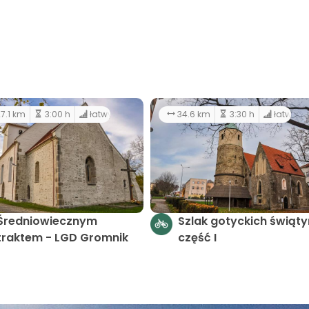
y
34.6 km
3:30 h
łatwy
39.3 km
ła
Szlak gotyckich świątyń -
Szlak goty
nik
część I
część II