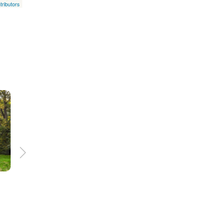
ributors
259 km
12:00 h
W poszukiwaniu pereł
renesansu, baroku,
klasycyzmu