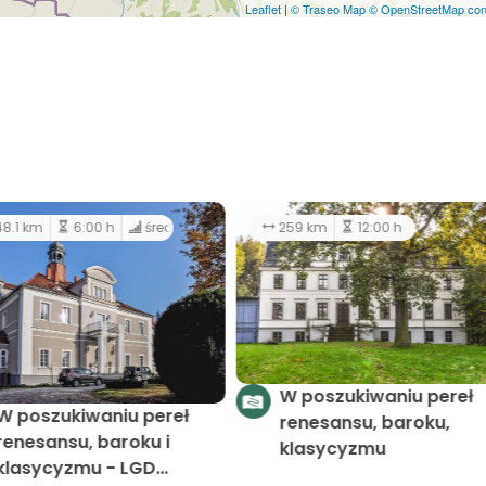
Leaflet
|
© Traseo Map
© OpenStreetMap cont
1.0 km
48.1 km
6:00 h
średni
Szlak zamków i pałaców
W poszukiwaniu pereł
LGD Gromnik - pętla
renesansu, baroku i
południowo-wschodnia
klasycyzmu - LGD