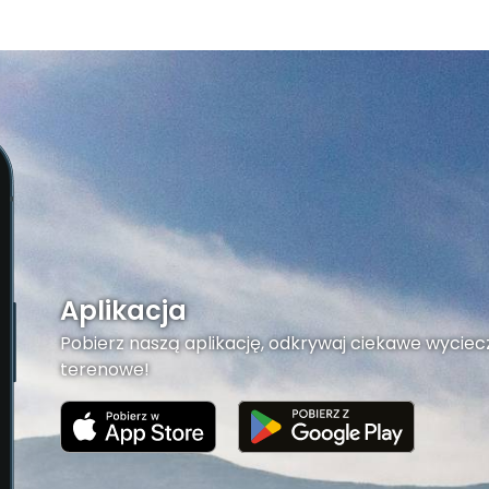
Gromnik
Aplikacja
Pobierz naszą aplikację, odkrywaj ciekawe wyciecz
terenowe!