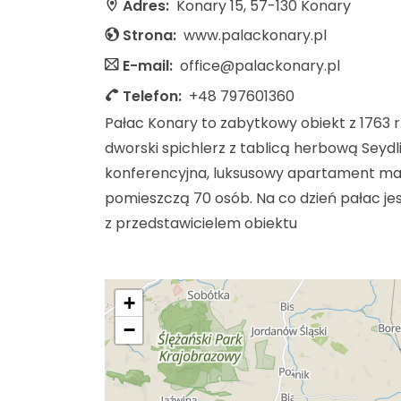
Adres:
Konary 15, 57-130 Konary
Strona:
www.palackonary.pl
E-mail:
office@palackonary.pl
Telefon:
+48 797601360
Pałac Konary to zabytkowy obiekt z 1763 
dworski spichlerz z tablicą herbową Seydl
konferencyjna, luksusowy apartament mał
pomieszczą 70 osób. Na co dzień pałac jes
z przedstawicielem obiektu
+
−