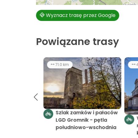
Wyznacz trasę przez Google
Powiązane trasy
174 km
10:00 h
łatwy
7
Szlak zamków i pałaców
- LGD Gromnik