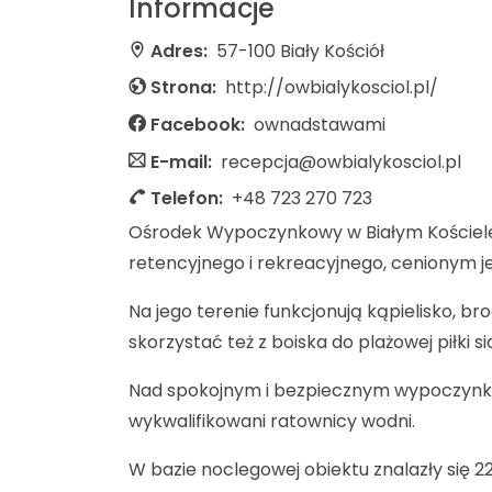
Informacje
Adres:
57-100 Biały Kościół
Strona:
http://owbialykosciol.pl/
Facebook:
ownadstawami
E-mail:
recepcja@owbialykosciol.pl
Telefon:
+48 723 270 723
Ośrodek Wypoczynkowy w Białym Kościele p
retencyjnego i rekreacyjnego, cenionym j
Na jego terenie funkcjonują kąpielisko, 
skorzystać też z boiska do plażowej piłki
Nad spokojnym i bezpiecznym wypoczynki
wykwalifikowani ratownicy wodni.
W bazie noclegowej obiektu znalazły się 2