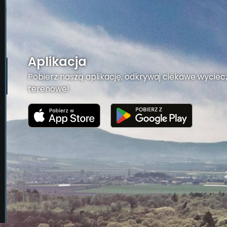
Aplikacja
Pobierz naszą aplikację, odkrywaj ciekawe wyciecz
terenowe!