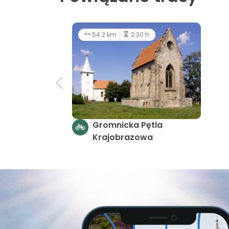
54.2 km
2:30 h
Gromnicka Pętla
Krajobrazowa