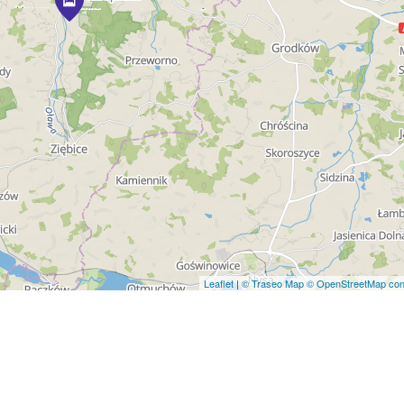
Leaflet
|
© Traseo Map
© OpenStreetMap cont