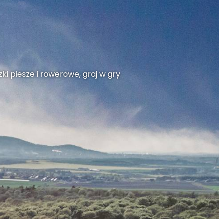
ki piesze i rowerowe, graj w gry