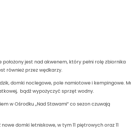
ołożony jest nad akwenem, który pełni rolę zbiornika
est również przez wędkarzy.
brodzik, domki noclegowe, pole namiotowe i kempingowe. 
 siatkowej, bądź wypożyczyć sprzęt wodny.
em w Ośrodku ,,Nad Stawami” co sezon czuwają
2 nowe domki letniskowe, w tym 11 piętrowych oraz 11