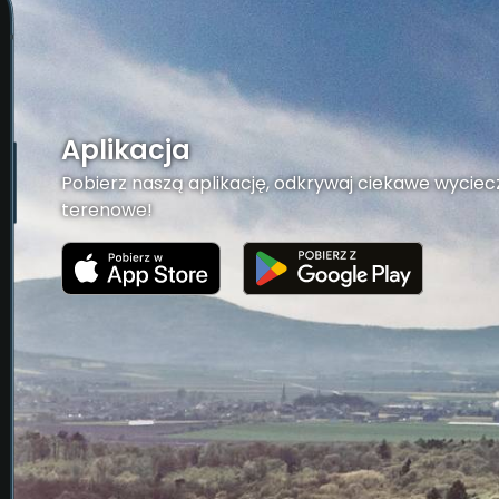
Aplikacja
Pobierz naszą aplikację, odkrywaj ciekawe wyciecz
terenowe!