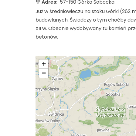
Adres:
57-150 Górka Sobocka
Już w średniowieczu na stoku Górki (262 
budowlanych. Świadczy o tym choćby daw
XII w. Obecnie wydobywany tu kamień przez
betonów.
+
−