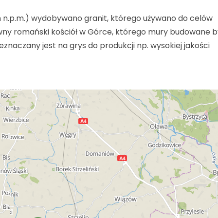
m n.p.m.) wydobywano granit, którego używano do celów
ny romański kościół w Górce, którego mury budowane b
naczany jest na grys do produkcji np. wysokiej jakości