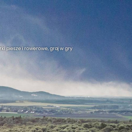
ki piesze i rowerowe, graj w gry