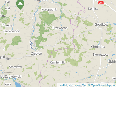
Leaflet
|
© Traseo Map
© OpenStreetMap cont