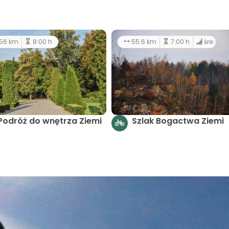
56 km
8:00 h
55.6 km
7:00 h
średni
Podróż do wnętrza Ziemi
Szlak Bogactwa Ziemi