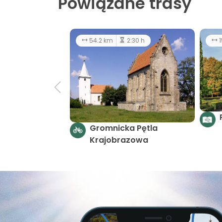
Powiązane trasy
54.2 km
2:30 h
1
Gromnicka Pętla
Krajobrazowa