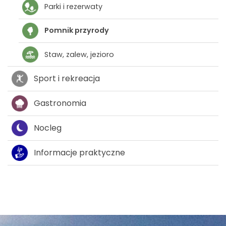
Parki i rezerwaty
Pomnik przyrody
Staw, zalew, jezioro
Sport i rekreacja
Gastronomia
Nocleg
Informacje praktyczne