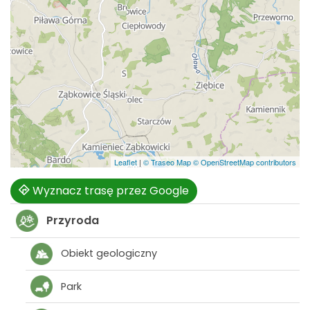
Leaflet
|
© Traseo Map
© OpenStreetMap contributors
Wyznacz trasę przez Google
Przyroda
Obiekt geologiczny
Park