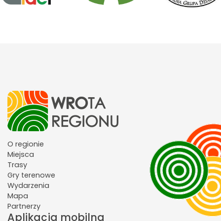
O regionie
Miejsca
Trasy
Gry terenowe
Wydarzenia
Mapa
Partnerzy
Aplikacja mobilna