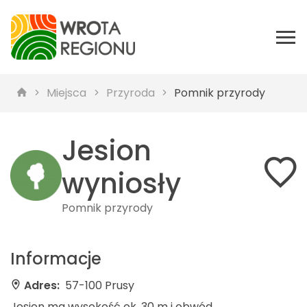
Miejsca
Przyroda
Pomnik przyrody
Jesion
wyniosły
Pomnik przyrody
Informacje
Adres:
57-100 Prusy
Jesion ma wysokość ok. 30 m i obwód