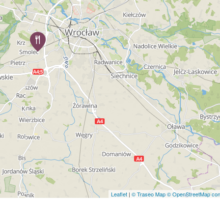
Leaflet
|
© Traseo Map
© OpenStreetMap cont