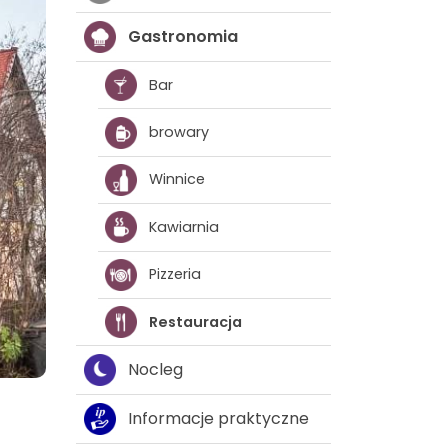
Gastronomia
Bar
browary
Winnice
Kawiarnia
Pizzeria
Restauracja
Nocleg
Informacje praktyczne