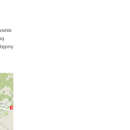
wania
ną
stępny