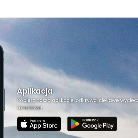
Aplikacja
Pobierz naszą aplikację, odkrywaj ciekawe wyciecz
terenowe!