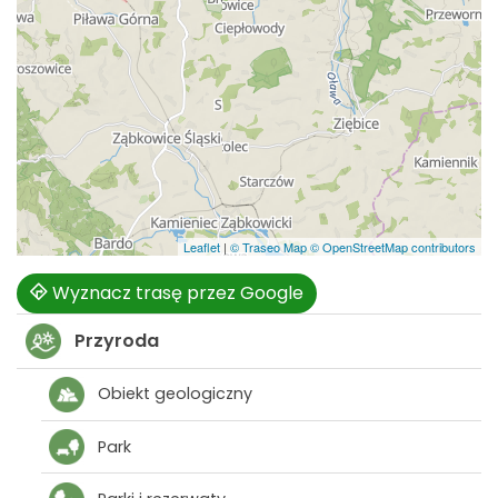
Leaflet
|
© Traseo Map
© OpenStreetMap contributors
Wyznacz trasę przez Google
Przyroda
Obiekt geologiczny
Park