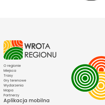
O regionie
Miejsca
Trasy
Gry terenowe
Wydarzenia
Mapa
Partnerzy
Aplikacja mobilna