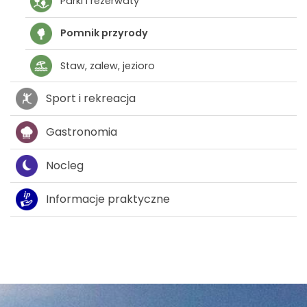
Parki i rezerwaty
Pomnik przyrody
Staw, zalew, jezioro
Sport i rekreacja
Gastronomia
Nocleg
Informacje praktyczne