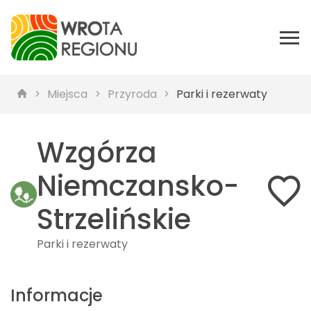
Miejsca
Przyroda
Parki i rezerwaty
Wzgórza
Niemczansko-
Strzelińskie
Parki i rezerwaty
Informacje