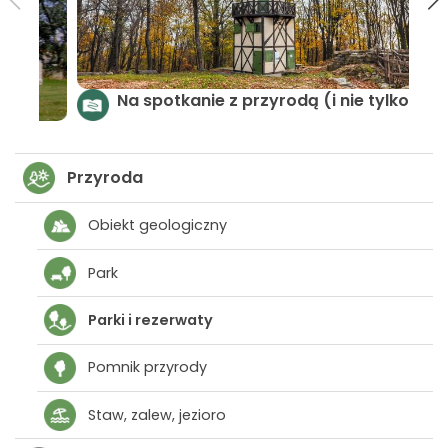
Na 
Gromnicka Pętla Krajobrazowa
Przyroda
Obiekt geologiczny
Park
Parki i rezerwaty
Pomnik przyrody
Staw, zalew, jezioro