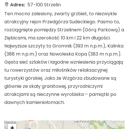
Adres:
57-100 Strzelin
Ten mocno zalesiony, zwarty grzbiet, to niezwykle
atrakcyjny rejon Przedgórza Sudeckiego. Pasmo to,
rozciągnięte pomiędzy Strzelinem (Górą Parkową) a
Ziębicami, ma szerokość 10 km i 22 km długości.
Najwyższe szczyty to Gromnik (393 m n.p.m.), Kalinka
(388 m n.p.m.) oraz Nowoleska Kopa (383 m n.p.m.).
Gęsta sieć szlaków i łagodne wzniesienia przyciągają
tu rowerzystów oraz miłośników relaksacyjnej
turystyki górskiej. Jako że Wzgórza zbudowane są
głównie ze skały granitowej, przyrodniczymi
atrakcjami są nieczynne wyrobiska – pamiątki po
dawnych kamieniołomach.
+