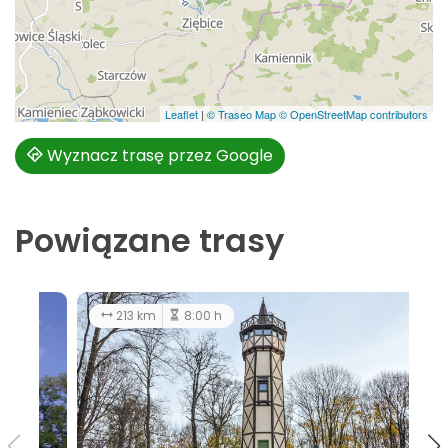
Leaflet
|
© Traseo Map
© OpenStreetMap contributors
Wyznacz trasę przez Google
Powiązane trasy
54.2 km
2:30 h
213 