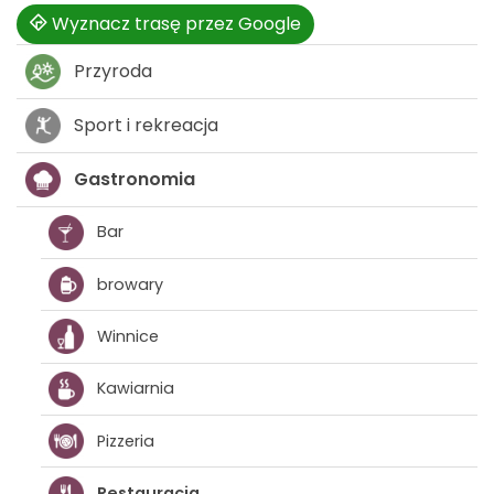
Wyznacz trasę przez Google
Przyroda
Sport i rekreacja
Gastronomia
Bar
browary
Winnice
Kawiarnia
Pizzeria
Restauracja