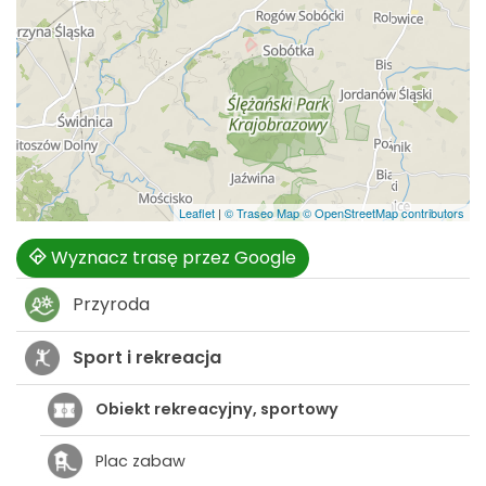
Leaflet
|
© Traseo Map
© OpenStreetMap contributors
Wyznacz trasę przez Google
Przyroda
Sport i rekreacja
Obiekt rekreacyjny, sportowy
Plac zabaw