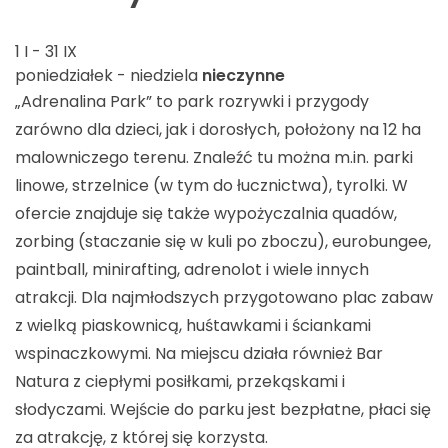
1 I - 31 IX
poniedziałek - niedziela
nieczynne
„Adrenalina Park” to park rozrywki i przygody
zarówno dla dzieci, jak i dorosłych, położony na 12 ha
malowniczego terenu. Znaleźć tu można m.in. parki
linowe, strzelnice (w tym do łucznictwa), tyrolki. W
ofercie znajduje się także wypożyczalnia quadów,
zorbing (staczanie się w kuli po zboczu), eurobungee,
paintball, minirafting, adrenolot i wiele innych
atrakcji. Dla najmłodszych przygotowano plac zabaw
z wielką piaskownicą, huśtawkami i ściankami
wspinaczkowymi. Na miejscu działa również Bar
Natura z ciepłymi posiłkami, przekąskami i
słodyczami. Wejście do parku jest bezpłatne, płaci się
za atrakcję, z której się korzysta.