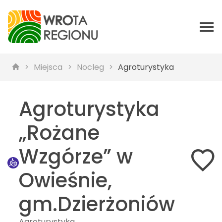
Miejsca
Nocleg
Agroturystyka
Agroturystyka
„Rożane
Wzgórze” w
Owieśnie,
gm.Dzierżoniów
Agroturystyka