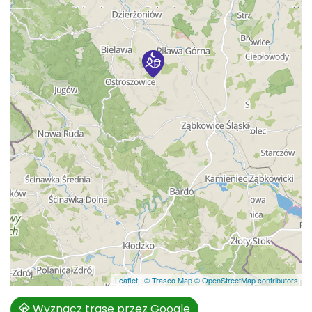
Leaflet
|
© Traseo Map
© OpenStreetMap contributors
Wyznacz trasę przez Google