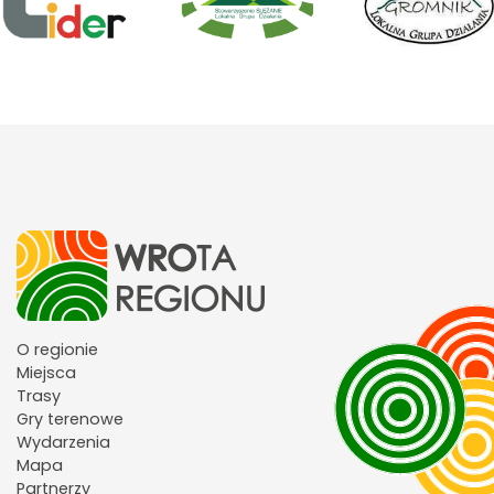
O regionie
Miejsca
Trasy
Gry terenowe
Wydarzenia
Mapa
Partnerzy