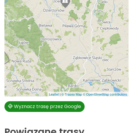
Leaflet
|
© Traseo Map
© OpenStreetMap contributors
Wyznacz trasę przez Google
Powiązane trasy