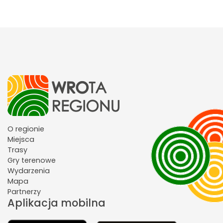
O regionie
Miejsca
Trasy
Gry terenowe
Wydarzenia
Mapa
Partnerzy
Aplikacja mobilna