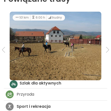
101 km
6:00 h
trudny
Szlak dla aktywnych
Przyroda
Sport i rekreacja