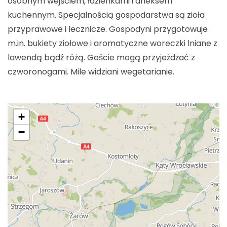
osobnym wejściem, łazienkami i aneksem
kuchennym. Specjalnością gospodarstwa są zioła
przyprawowe i lecznicze. Gospodyni przygotowuje
m.in. bukiety ziołowe i aromatyczne woreczki lniane z
lawendą bądź różą. Goście mogą przyjeżdżać z
czworonogami. Mile widziani wegetarianie.
+
−