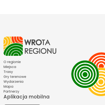
O regionie
Miejsca
Trasy
Gry terenowe
Wydarzenia
Mapa
Partnerzy
Aplikacja mobilna