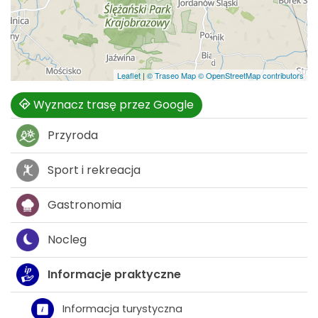
Leaflet
|
© Traseo Map
© OpenStreetMap contributors
Wyznacz trasę przez Google
Przyroda
Sport i rekreacja
Gastronomia
Nocleg
Informacje praktyczne
Informacja turystyczna