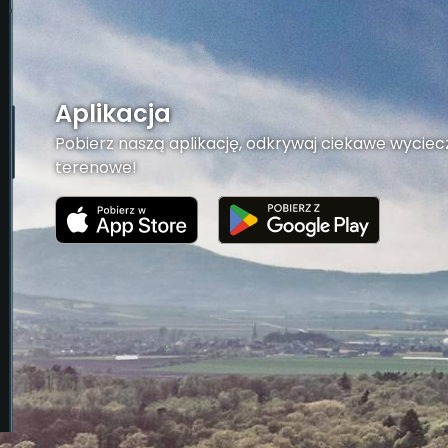
Aplikacja
Pobierz naszą aplikację, odkrywaj ciekawe wyciecz
terenowe!