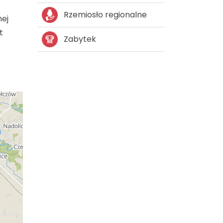
Rzemiosło regionalne
nej
t
Zabytek