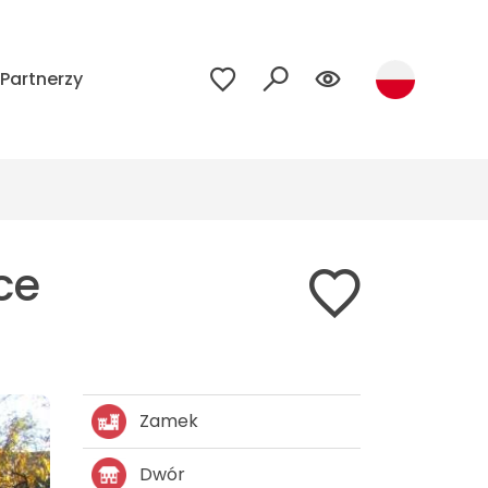
Partnerzy
ce
Zamek
Dwór