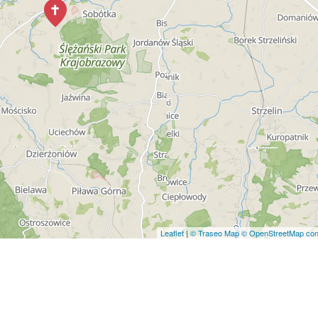
Leaflet
|
© Traseo Map
© OpenStreetMap cont