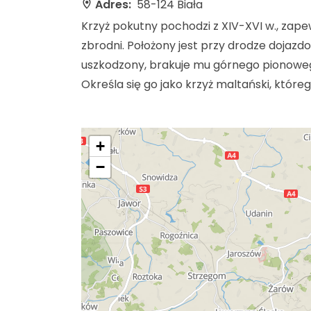
Adres:
58-124 Biała
Krzyż pokutny pochodzi z XIV-XVI w., zap
zbrodni. Położony jest przy drodze dojazdo
uszkodzony, brakuje mu górnego pionoweg
Określa się go jako krzyż maltański, któr
+
−