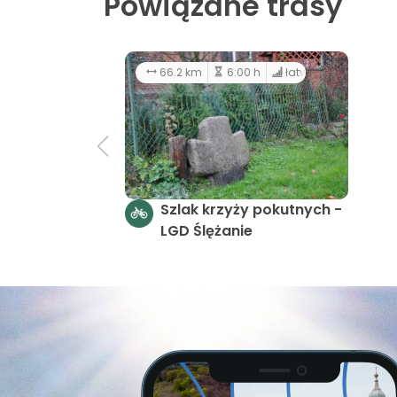
Powiązane trasy
66.2 km
6:00 h
łatwy
Szlak krzyży pokutnych -
LGD Ślężanie