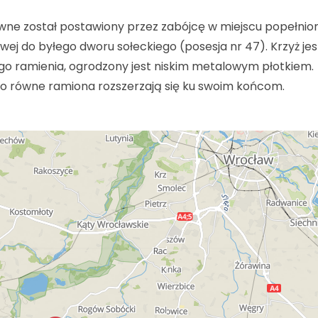
ewne został postawiony przez zabójcę w miejscu popełnio
wej do byłego dworu sołeckiego (posesja nr 47). Krzyż jes
o ramienia, ogrodzony jest niskim metalowym płotkiem.
ego równe ramiona rozszerzają się ku swoim końcom.