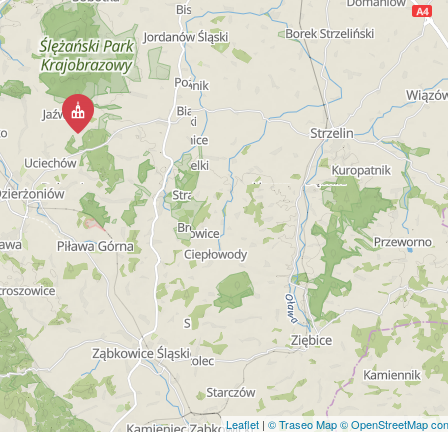
Leaflet
|
© Traseo Map
© OpenStreetMap cont