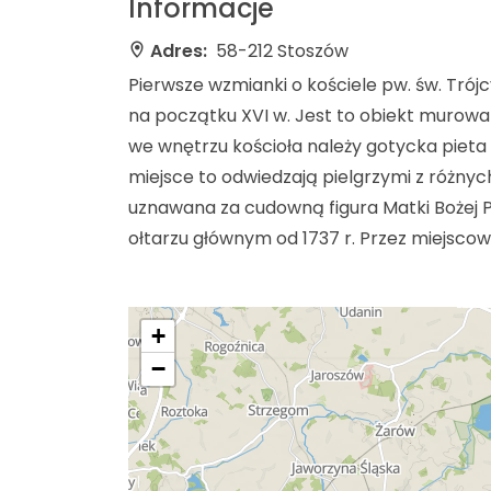
Informacje
Adres:
58-212 Stoszów
Pierwsze wzmianki o kościele pw. św. Trój
na początku XVI w. Jest to obiekt murow
we wnętrzu kościoła należy gotycka pieta z
miejsce to odwiedzają pielgrzymi z różnych
uznawana za cudowną figura Matki Bożej Poc
ołtarzu głównym od 1737 r. Przez miejsco
+
−