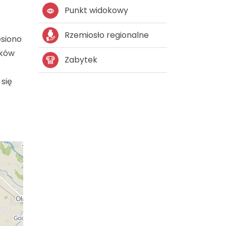
Punkt widokowy
Rzemiosło regionalne
esiono
tków
Zabytek
 się