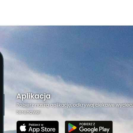
Aplikacja
Pobierz naszą aplikację, odkrywaj ciekawe wyciecz
terenowe!