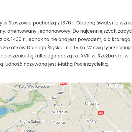
cy w Stoszowie pochodzą z 1376 r. Obecną świątynię wzni
any, orientowany, jednonawowy. Do najcenniejszych zaby
 ok. 1430 r., jednak to nie ona jest powodem, dla którego
 zakątków Dolnego Śląska i nie tylko. W świątyni znajduje
ieszenia. Jej kult sięga początku XVIII w. Rzeźba stoi w
wą ludność nazywana jest Matką Pocieszycielką.