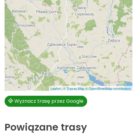
Leaflet
|
© Traseo Map
© OpenStreetMap contributors
Wyznacz trasę przez Google
Powiązane trasy