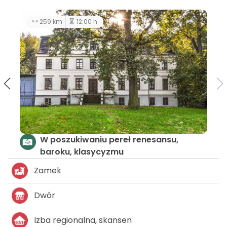
128 km
5:00 h
2
Szlak zamków i pałaców
Zamek
Dwór
Izba regionalna, skansen