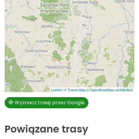
Leaflet
|
© Traseo Map
© OpenStreetMap contributors
Wyznacz trasę przez Google
Powiązane trasy