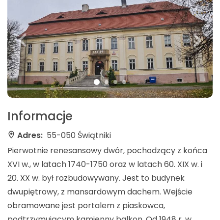
Informacje
Adres:
55-050 Świątniki
Pierwotnie renesansowy dwór, pochodzący z końca
XVI w., w latach 1740-1750 oraz w latach 60. XIX w. i
20. XX w. był rozbudowywany. Jest to budynek
dwupiętrowy, z mansardowym dachem. Wejście
obramowane jest portalem z piaskowca,
podtrzymującym kamienny balkon. Od 1948 r. w