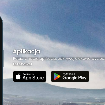
Aplikacja
Pobierz naszą aplikację, odkrywaj ciekawe wyciecz
terenowe!