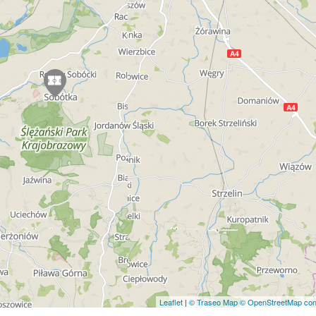
Leaflet
|
© Traseo Map
© OpenStreetMap cont