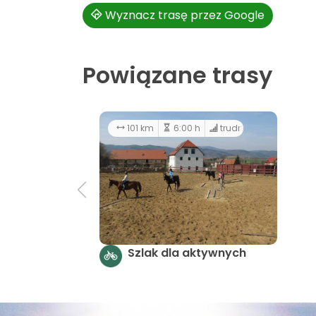
Wyznacz trasę przez Google
Powiązane trasy
101 km
6:00 h
trudny
Szlak dla aktywnych