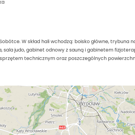
ka
Sobótce. W skład hali wchodzą: boisko główne, trybuna n
, sala judo, gabinet odnowy z sauną i gabinetem fizjoterap
gą i sprzętem technicznym oraz poszczególnych powierzchn