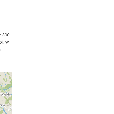
a 300
ii. W
i