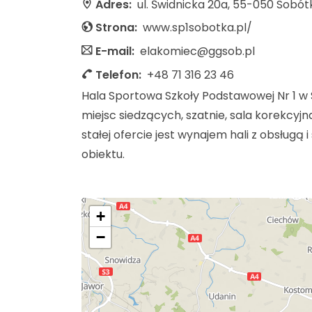
Adres:
ul. Świdnicka 20a, 55-050 Sobót
Strona:
www.sp1sobotka.pl/
E-mail:
elakomiec@ggsob.pl
Telefon:
+48 71 316 23 46
Hala Sportowa Szkoły Podstawowej Nr 1 w 
miejsc siedzących, szatnie, sala korekcyjna
stałej ofercie jest wynajem hali z obsłu
obiektu.
+
−