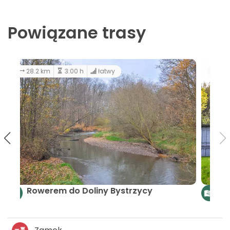
Powiązane trasy
259 km
12:00 h
W poszukiwaniu pereł renesansu,
baroku, klasycyzmu