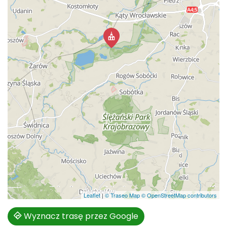
Leaflet
|
© Traseo Map
© OpenStreetMap contributors
Wyznacz trasę przez Google