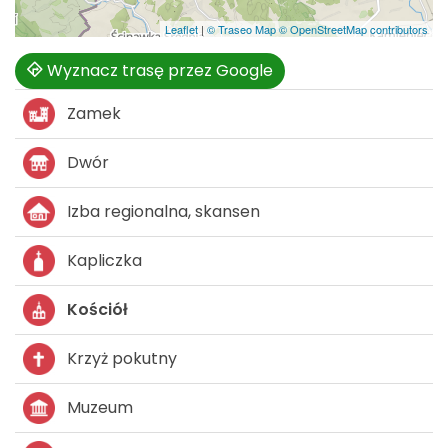
Leaflet
|
© Traseo Map
© OpenStreetMap contributors
Wyznacz trasę przez Google
Zamek
Dwór
Izba regionalna, skansen
Kapliczka
Kościół
Krzyż pokutny
Muzeum