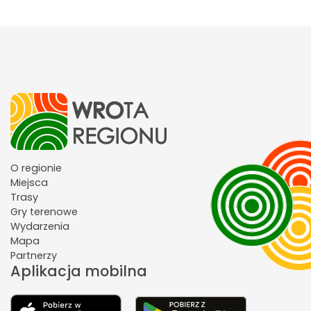
O regionie
Miejsca
Trasy
Gry terenowe
Wydarzenia
Mapa
Partnerzy
Aplikacja mobilna