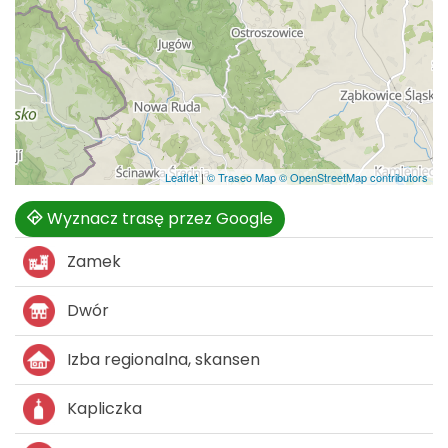
Leaflet
|
© Traseo Map
© OpenStreetMap contributors
Wyznacz trasę przez Google
Zamek
Dwór
Izba regionalna, skansen
Kapliczka