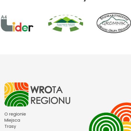
O regionie
Miejsca
Trasy