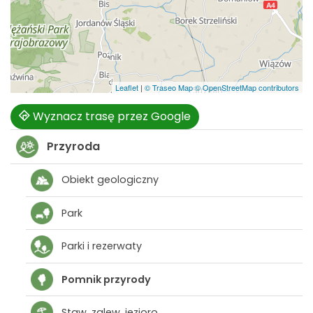
Leaflet
|
© Traseo Map
© OpenStreetMap contributors
Wyznacz trasę przez Google
Przyroda
Obiekt geologiczny
Park
Parki i rezerwaty
Pomnik przyrody
Staw, zalew, jezioro