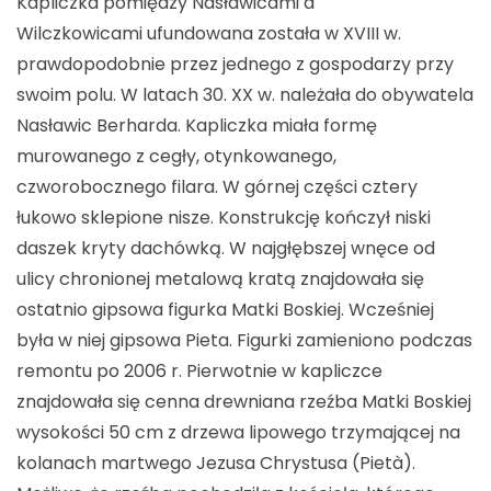
Kapliczka pomiędzy Nasławicami a
Wilczkowicami ufundowana została w XVIII w.
prawdopodobnie przez jednego z gospodarzy przy
swoim polu. W latach 30. XX w. należała do obywatela
Nasławic Berharda. Kapliczka miała formę
murowanego z cegły, otynkowanego,
czworobocznego filara. W górnej części cztery
łukowo sklepione nisze. Konstrukcję kończył niski
daszek kryty dachówką. W najgłębszej wnęce od
ulicy chronionej metalową kratą znajdowała się
ostatnio gipsowa figurka Matki Boskiej. Wcześniej
była w niej gipsowa Pieta. Figurki zamieniono podczas
remontu po 2006 r. Pierwotnie w kapliczce
znajdowała się cenna drewniana rzeźba Matki Boskiej
wysokości 50 cm z drzewa lipowego trzymającej na
kolanach martwego Jezusa Chrystusa (Pietà).