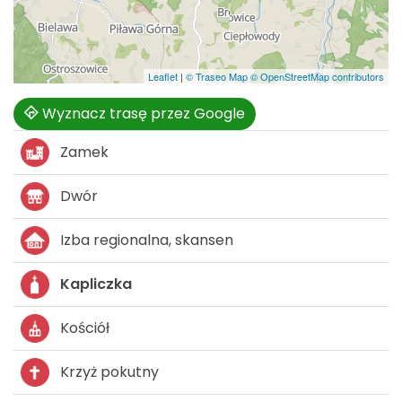
Leaflet
|
© Traseo Map
© OpenStreetMap contributors
Wyznacz trasę przez Google
Zamek
Dwór
Izba regionalna, skansen
Kapliczka
Kościół
Krzyż pokutny