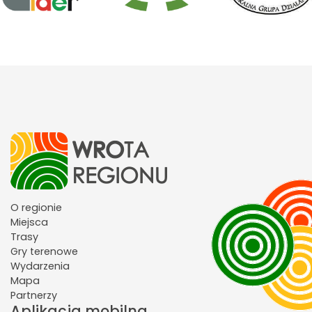
O regionie
Miejsca
Trasy
Gry terenowe
Wydarzenia
Mapa
Partnerzy
Aplikacja mobilna