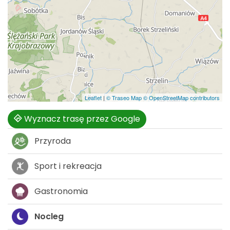
Leaflet
|
© Traseo Map
© OpenStreetMap contributors
Wyznacz trasę przez Google
Przyroda
Sport i rekreacja
Gastronomia
Nocleg