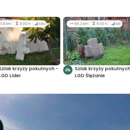
13 km
11:00 h
81.8 km
9:00 h
łatwy
Średniowiecznym
Szlak krzyży pokutnych
traktem
LGD Lider