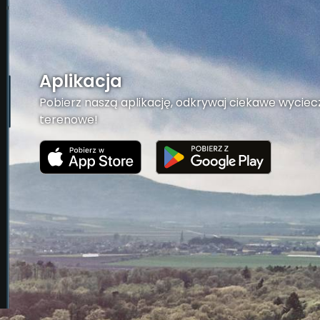
Aplikacja
Pobierz naszą aplikację, odkrywaj ciekawe wyciecz
terenowe!