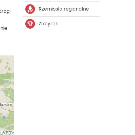
Rzemiosło regionalne
drogi
Zabytek
cnie