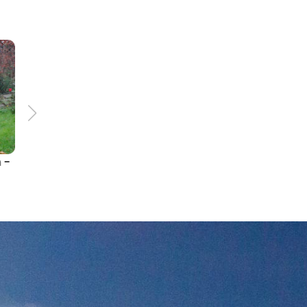
66.2 km
6:00 h
łatwy
 -
Szlak krzyży pokutnych -
LGD Ślężanie