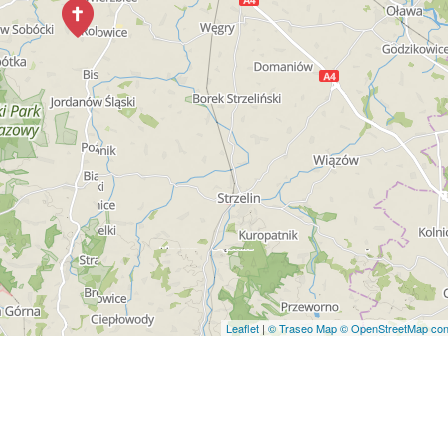
Leaflet
|
© Traseo Map
© OpenStreetMap cont