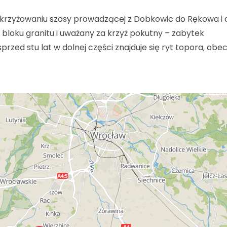
skrzyżowaniu szosy prowadzącej z Dobkowic do Rękowa i 
bloku granitu i uważany za krzyż pokutny – zabytek
zed stu lat w dolnej części znajduje się ryt topora, obe