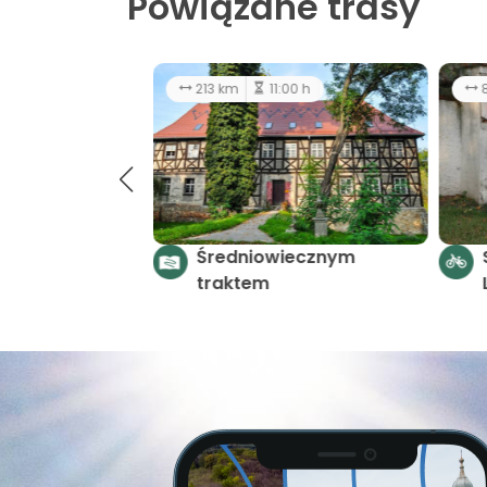
Powiązane trasy
44.5 km
2
Rowerem przez historię