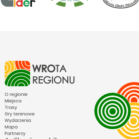
O regionie
Miejsca
Trasy
Gry terenowe
Wydarzenia
Mapa
Partnerzy