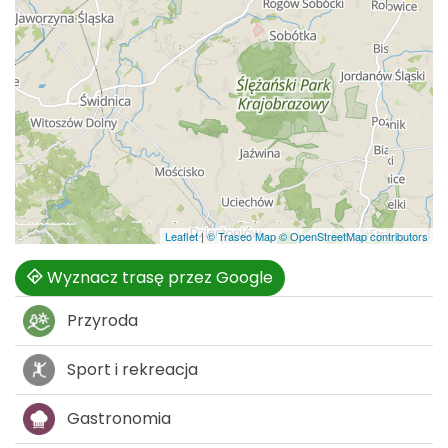
Leaflet
|
© Traseo Map
© OpenStreetMap contributors
Wyznacz trasę przez Google
Przyroda
Sport i rekreacja
Gastronomia