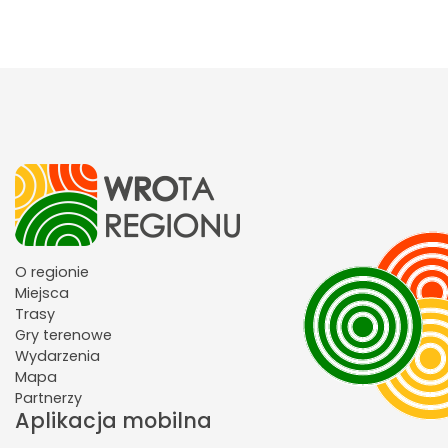
O regionie
Miejsca
Trasy
Gry terenowe
Wydarzenia
Mapa
Partnerzy
Aplikacja mobilna