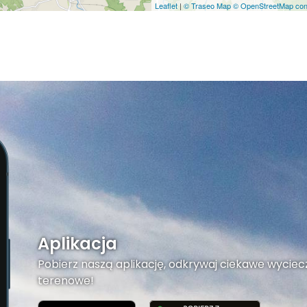
Leaflet
|
© Traseo Map
© OpenStreetMap cont
Aplikacja
Pobierz naszą aplikację, odkrywaj ciekawe wyciecz
terenowe!