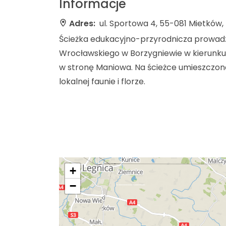
Informacje
Adres:
ul. Sportowa 4, 55-081 Mietków,
Ścieżka edukacyjno-przyrodnicza prowadz
Wrocławskiego w Borzygniewie w kierunku z
w stronę Maniowa. Na ścieżce umieszczono 
lokalnej faunie i florze.
+
−