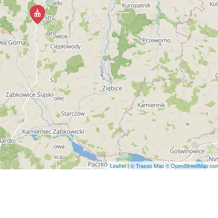
Leaflet
|
© Traseo Map
© OpenStreetMap cont