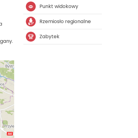
Punkt widokowy
Rzemiosło regionalne
a
Zabytek
rgany.