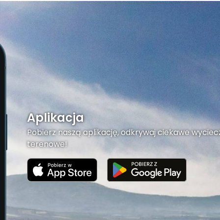
Aplikacja
Pobierz naszą aplikację, odkrywaj ciekawe wyciecz
terenowe!