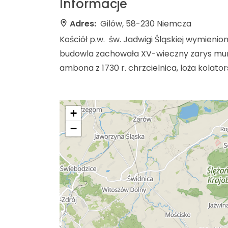
Informacje
Adres:
Gilów, 58-230 Niemcza
Kościół p.w. św. Jadwigi Śląskiej wymieni
budowla zachowała XV-wieczny zarys mur
ambona z 1730 r. chrzcielnica, loża kolato
+
−