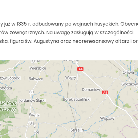
ony już w 1335 r. odbudowany po wojnach husyckich. Obecn
ów zewnętrznych. Na uwagę zasługują w szczególności
rska, figura św. Augustyna oraz neorenesansowy ołtarz i o