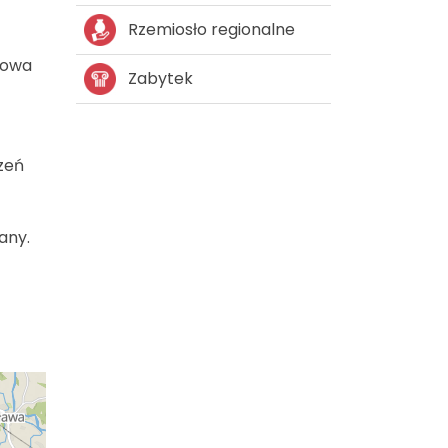
Rzemiosło regionalne
lowa
Zabytek
zeń
any.