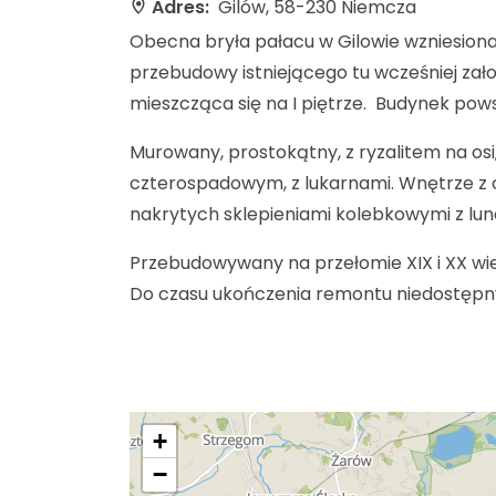
Adres:
Gilów, 58-230 Niemcza
Obecna bryła pałacu w Gilowie wzniesiona
przebudowy istniejącego tu wcześniej za
mieszcząca się na I piętrze. Budynek powst
Murowany, prostokątny, z ryzalitem na os
czterospadowym, z lukarnami. Wnętrze z 
nakrytych sklepieniami kolebkowymi z lun
Przebudowywany na przełomie XIX i XX wi
Do czasu ukończenia remontu niedostępny
+
−