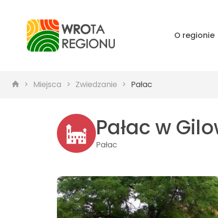
O regionie
Miejsca
Zwiedzanie
Pałac
Pałac w Gil
Pałac