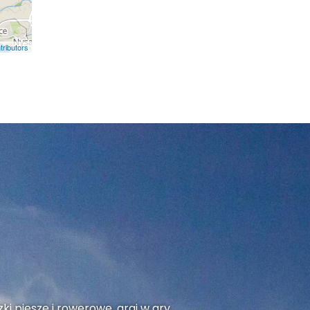
ributors
ki piesze i rowerowe, graj w gry