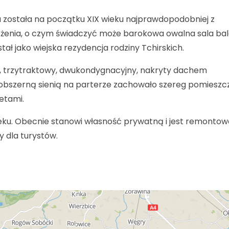
 została na początku XIX wieku najprawdopodobniej z
łożenia, o czym świadczyć może barokowa owalna sala ba
ał jako wiejska rezydencja rodziny Tchirskich.
i, trzytraktowy, dwukondygnacyjny, nakryty dachem
obszerną sienią na parterze zachowało szereg pomieszc
etami.
eku. Obecnie stanowi własność prywatną i jest remontow
 dla turystów.