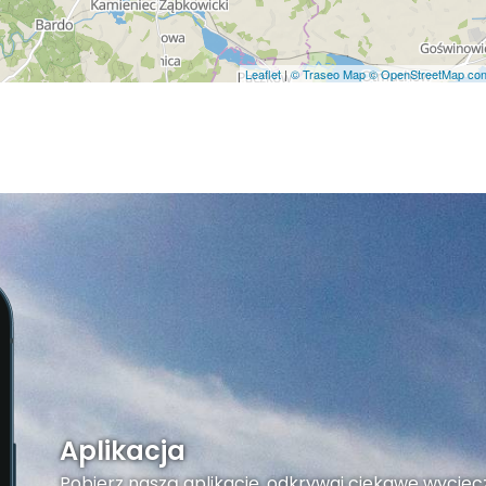
Leaflet
|
© Traseo Map
© OpenStreetMap cont
Aplikacja
Pobierz naszą aplikację, odkrywaj ciekawe wyciecz