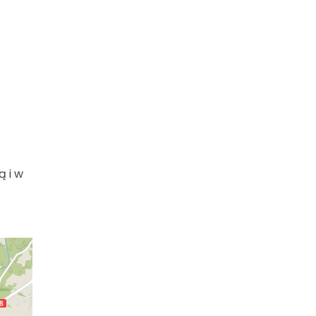
ą i w