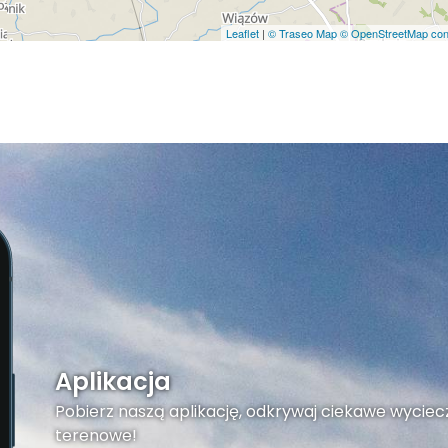
Leaflet
|
© Traseo Map
© OpenStreetMap cont
Aplikacja
Pobierz naszą aplikację, odkrywaj ciekawe wyciecz
terenowe!