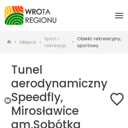
Sport i
Obiekt rekreacyjny,
Miejsca
rekreacja
sportowy
Tunel
aerodynamiczny
Speedfly,
Mirosławice
gm,Sobótka