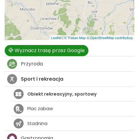
Leaflet
|
© Traseo Map
© OpenStreetMap contributors
Wyznacz trasę przez Google
Przyroda
Sport i rekreacja
Obiekt rekreacyjny, sportowy
Plac zabaw
Stadnina
Gastronomia