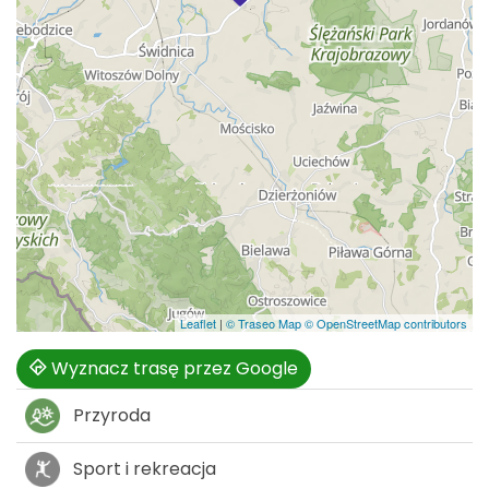
Leaflet
|
© Traseo Map
© OpenStreetMap contributors
Wyznacz trasę przez Google
Przyroda
Sport i rekreacja