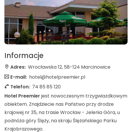
Informacje
Adres:
Wrocławska 12, 58-124 Marcinowice
E-mail:
hotel@hotelpreemier.pl
Telefon:
74 85 85 120
H
otel
Preemier
jest nowoczesnym trzygwiazdkowym
obiektem. Znajdziecie nas Państwo przy drodze
krajowej nr 35, na trasie Wrocław - Jelenia Góra, u
podnóża góry Ślęży, na skraju Ślężańskiego Parku
Krajobrazowego.