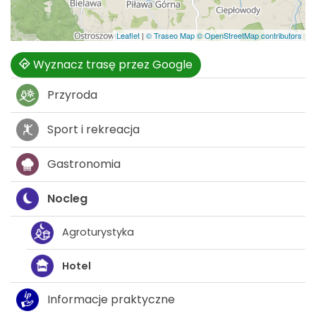
Leaflet
|
© Traseo Map
© OpenStreetMap contributors
Wyznacz trasę przez Google
Przyroda
Sport i rekreacja
Gastronomia
Nocleg
Agroturystyka
Hotel
Informacje praktyczne