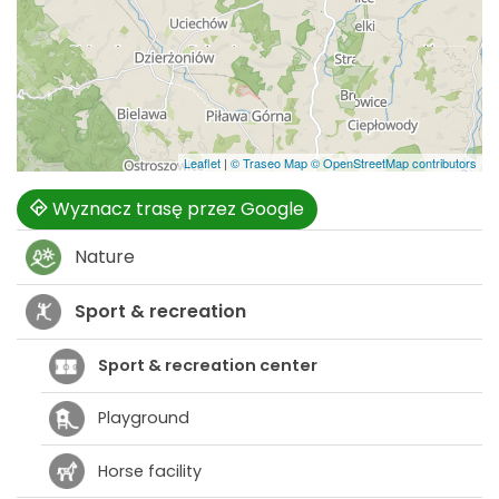
Leaflet
|
© Traseo Map
© OpenStreetMap contributors
Wyznacz trasę przez Google
Nature
Sport & recreation
Sport & recreation center
Playground
Horse facility