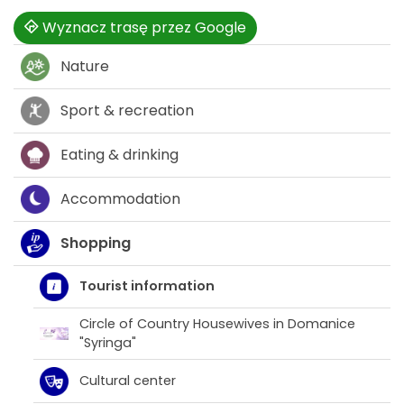
Wyznacz trasę przez Google
Nature
Sport & recreation
Eating & drinking
Accommodation
Shopping
Tourist information
Circle of Country Housewives in Domanice
"Syringa"
Cultural center