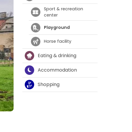
Sport & recreation
center
Playground
Horse facility
Eating & drinking
Accommodation
Shopping