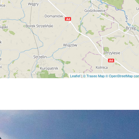
Leaflet
|
© Traseo Map
© OpenStreetMap cont