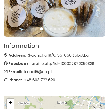
Information
Address:
Świdnicka 19/6, 55-050 Sobótka
Facebook:
profile.php?id=100027872359328
E-mail:
klaudii5@op.pl
Phone:
+48 603 722 620
+