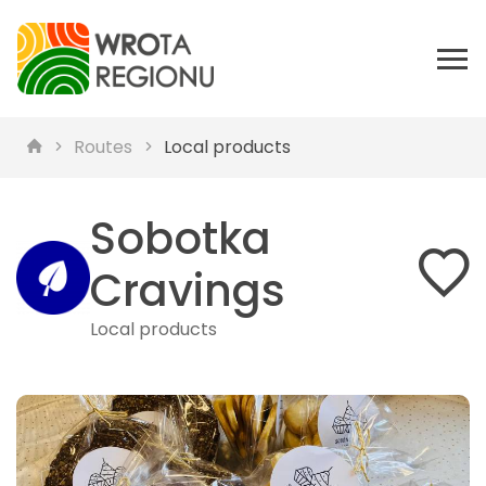
Routes
Local products
Sobotka
Cravings
Local products