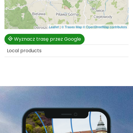
Leaflet
|
© Traseo Map
© OpenStreetMap contributors
Wyznacz trasę przez Google
Local products