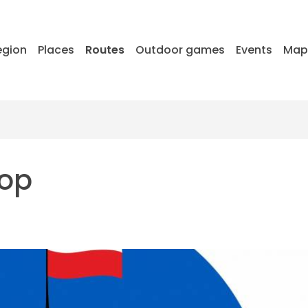
egion
Places
Routes
Outdoor games
Events
Map
hop