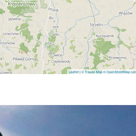
Leaflet
|
© Traseo Map
© OpenStreetMap cont