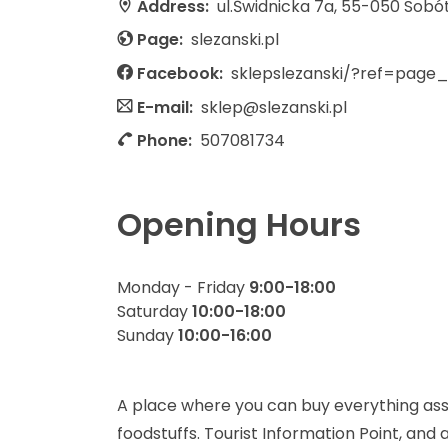
Address:
ul.Świdnicka 7a, 55-050 Sobó
Page:
slezanski.pl
Facebook:
sklepslezanski/?ref=page_
E-mail:
sklep@slezanski.pl
Phone:
507081734
Opening Hours
Monday - Friday
9:00-18:00
Saturday
10:00-18:00
Sunday
10:00-16:00
A place where you can buy everything asso
foodstuffs. Tourist Information Point, and