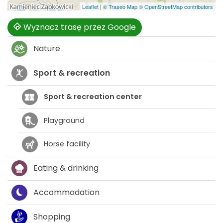
Leaflet
|
© Traseo Map
© OpenStreetMap contributors
Wyznacz trasę przez Google
Nature
Sport & recreation
Sport & recreation center
Playground
Horse facility
Eating & drinking
Accommodation
Shopping