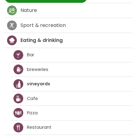
Nature
Sport & recreation
Eating & drinking
Bar
breweries
vineyards
Cafe
Pizza
Restaurant