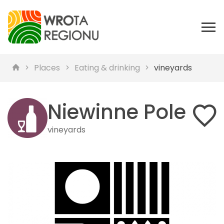
Places
Eating & drinking
vineyards
Niewinne Pole
vineyards