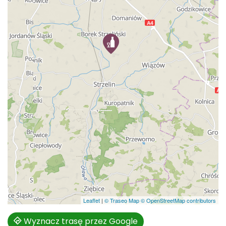
Leaflet
|
© Traseo Map
© OpenStreetMap contributors
Wyznacz trasę przez Google