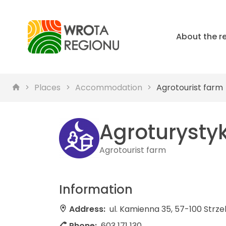
About the r
Places
Accommodation
Agrotourist farm
Agroturysty
Agrotourist farm
Information
Address:
ul. Kamienna 35, 57-100 Strzeli
Phone:
603 171 130