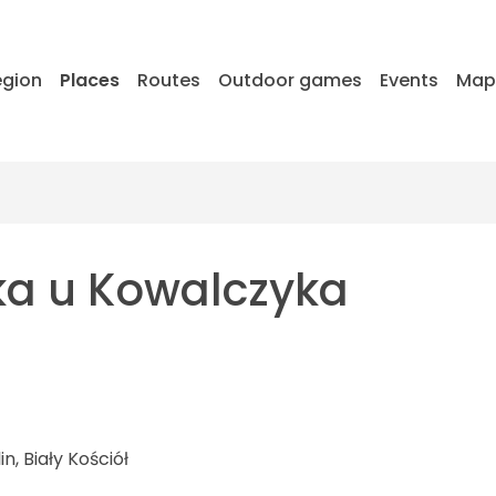
egion
Places
Routes
Outdoor games
Events
Ma
ka u Kowalczyka
n, Biały Kościół