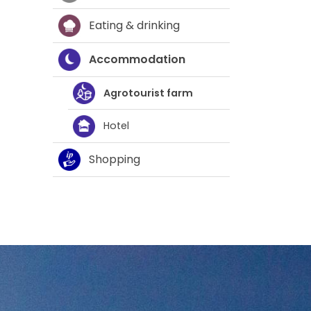
Eating & drinking
Accommodation
Agrotourist farm
Hotel
Shopping