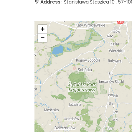
Address:
Stanisława Staszica 10 , 57-10
+
−