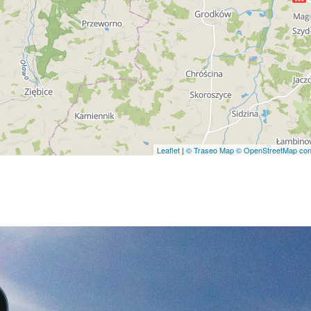
Leaflet
|
© Traseo Map
© OpenStreetMap cont