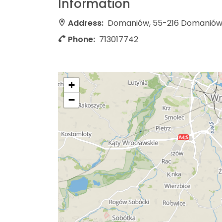
Information
Address:
Domaniów, 55-216 Domanió
Phone:
713017742
+
−