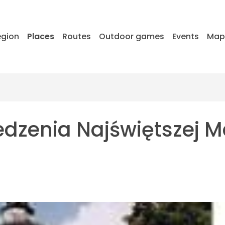
egion
Places
Routes
Outdoor games
Events
Ma
edzenia Najświętszej M