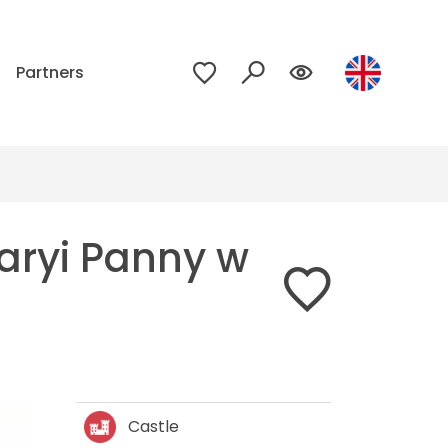
p
Partners
aryi Panny w
Castle