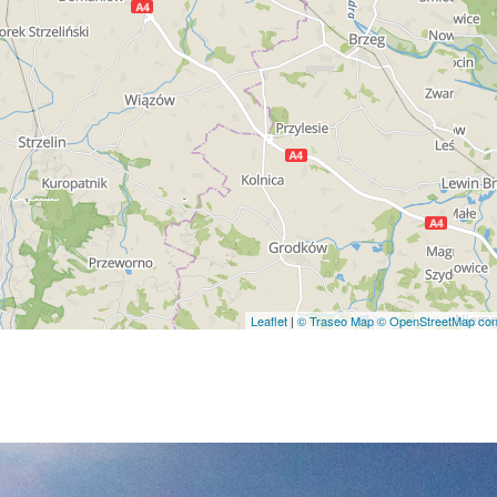
Leaflet
|
© Traseo Map
© OpenStreetMap cont