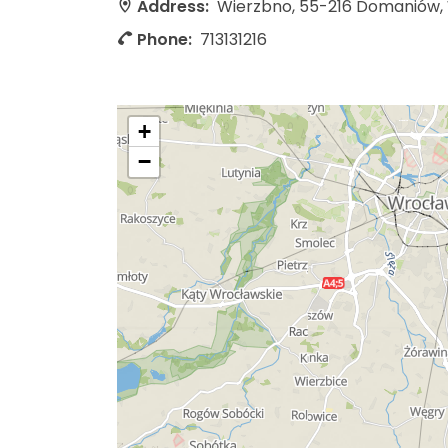
Address:
Wierzbno, 55-216 Domaniów,
Phone:
713131216
+
−