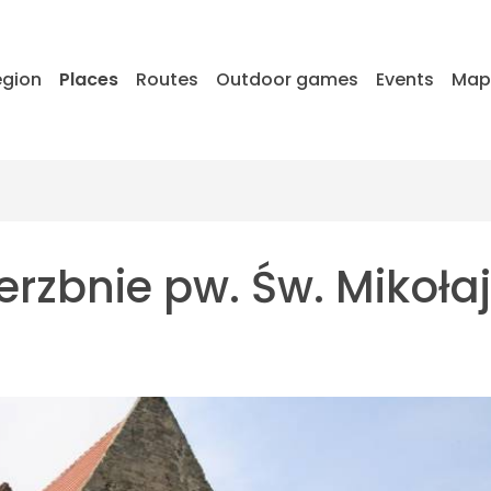
egion
Places
Routes
Outdoor games
Events
Ma
erzbnie pw. Św. Mikoła