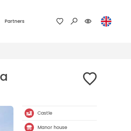
p
Partners
ja
Castle
Manor house