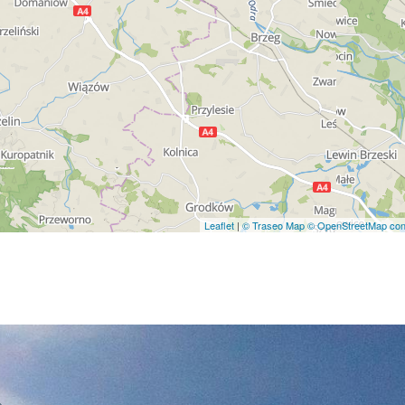
Leaflet
|
© Traseo Map
© OpenStreetMap cont