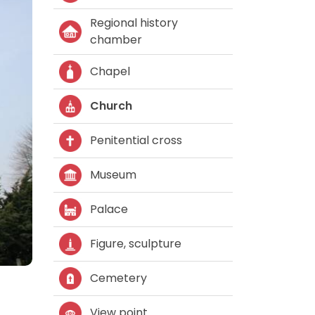
Regional history
chamber
Chapel
Church
Penitential cross
Museum
Palace
Figure, sculpture
Cemetery
View point