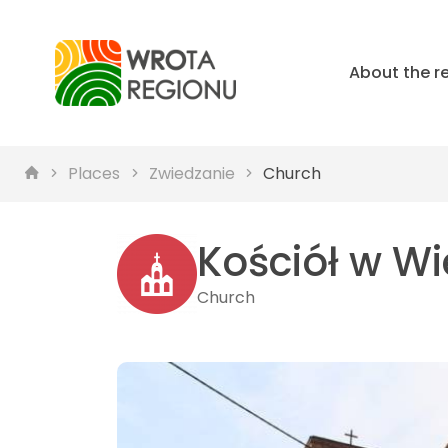
About the r
Places
Zwiedzanie
Church
Kościół w Wi
Church