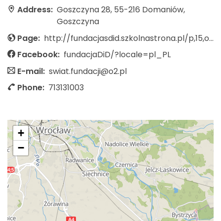
Address:
Goszczyna 28, 55-216 Domaniów,
Goszczyna
Page:
http://fundacjasdid.szkolnastrona.pl/p,15,o-placowce
Facebook:
fundacjaDiD/?locale=pl_PL
E-mail:
swiat.fundacji@o2.pl
Phone:
713131003
+
−