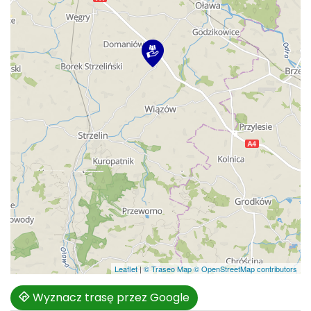
Leaflet
|
© Traseo Map
© OpenStreetMap contributors
Wyznacz trasę przez Google