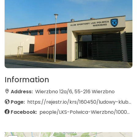
Information
Address:
Wierzbno 12a/6, 55-216 Wierzbno
Page:
https://rejestr.io/krs/160450/ludowy-klub-sportowy-polwica-wierzbno
Facebook:
people/LKS-Polwica-Wierzbno/100076082116639/