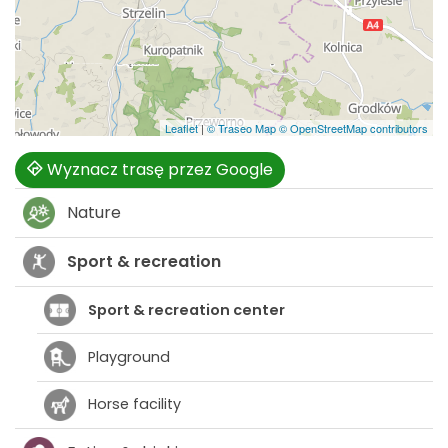
Leaflet
|
© Traseo Map
© OpenStreetMap contributors
Wyznacz trasę przez Google
Nature
Sport & recreation
Sport & recreation center
Playground
Horse facility