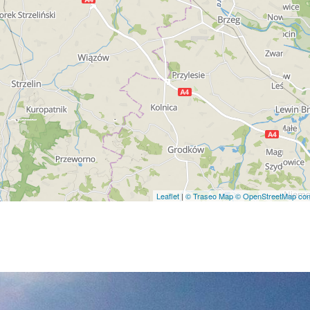
Leaflet
|
© Traseo Map
© OpenStreetMap cont