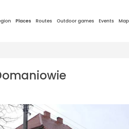
egion
Places
Routes
Outdoor games
Events
Ma
 Domaniowie