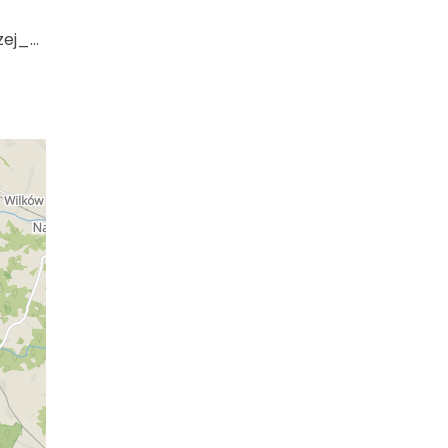
https://gminadomaniow.pl/katalog/2572/_rzymkat_parafia_pwnawiedzenia_najswietszej_maryi_panny_