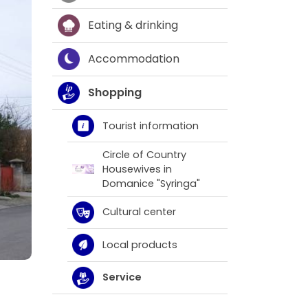
Eating & drinking
Accommodation
Shopping
Tourist information
Circle of Country
Housewives in
Domanice "Syringa"
Cultural center
Local products
Service