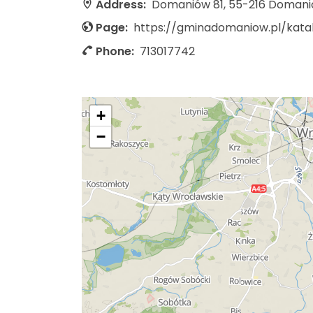
Address:
Domaniów 81, 55-216 Doman
Page:
Phone:
713017742
+
−