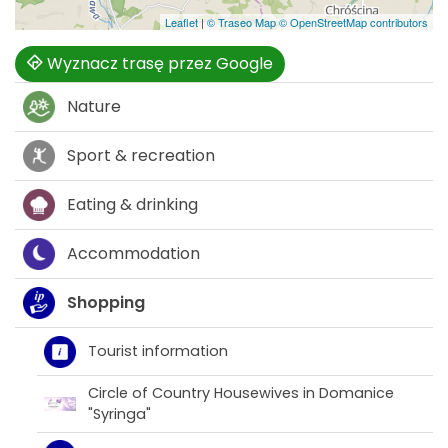
Leaflet
|
© Traseo Map
© OpenStreetMap contributors
Wyznacz trasę przez Google
Nature
Sport & recreation
Eating & drinking
Accommodation
Shopping
Tourist information
Circle of Country Housewives in Domanice
"Syringa"